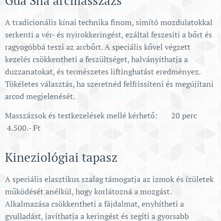
Gua Sha arcmasszázs
A tradicionális kínai technika finom, simító mozdulatokkal
serkenti a vér- és nyirokkeringést, ezáltal feszesíti a bőrt és
ragyogóbbá teszi az arcbőrt. A speciális kővel végzett
kezelés csökkentheti a feszültséget, halványíthatja a
duzzanatokat, és természetes liftinghatást eredményez.
Tökéletes választás, ha szeretnéd felfrissíteni és megújítani
arcod megjelenését.
Masszázsok és testkezelések mellé kérhető: 20 perc
4.500.- Ft
Kineziológiai tapasz
A speciális elasztikus szalag támogatja az izmok és ízületek
működését anélkül, hogy korlátozná a mozgást.
Alkalmazása csökkentheti a fájdalmat, enyhítheti a
gyulladást, javíthatja a keringést és segíti a gyorsabb