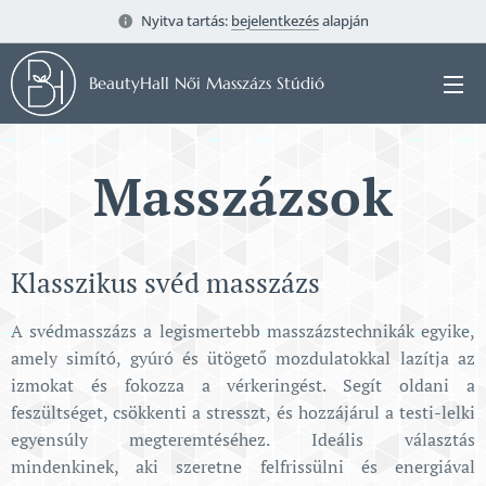
Nyitva tartás:
bejelentkezés
alapján
BeautyHall Női Masszázs Stúdió
Masszázsok
Klasszikus svéd masszázs
A svédmasszázs a legismertebb masszázstechnikák egyike,
amely simító, gyúró és ütögető mozdulatokkal lazítja az
izmokat és fokozza a vérkeringést. Segít oldani a
feszültséget, csökkenti a stresszt, és hozzájárul a testi-lelki
egyensúly megteremtéséhez. Ideális választás
mindenkinek, aki szeretne felfrissülni és energiával