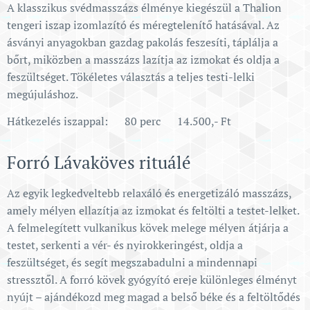
A klasszikus svédmasszázs élménye kiegészül a Thalion
tengeri iszap izomlazító és méregtelenítő hatásával. Az
ásványi anyagokban gazdag pakolás feszesíti, táplálja a
bőrt, miközben a masszázs lazítja az izmokat és oldja a
feszültséget. Tökéletes választás a teljes testi-lelki
megújuláshoz.
Hátkezelés iszappal: 80 perc 14.500,- Ft
Forró Lávaköves rituálé
Az egyik legkedveltebb relaxáló és energetizáló masszázs,
amely mélyen ellazítja az izmokat és feltölti a testet-lelket.
A felmelegített vulkanikus kövek melege mélyen átjárja a
testet, serkenti a vér- és nyirokkeringést, oldja a
feszültséget, és segít megszabadulni a mindennapi
stressztől. A forró kövek gyógyító ereje különleges élményt
nyújt – ajándékozd meg magad a belső béke és a feltöltődés