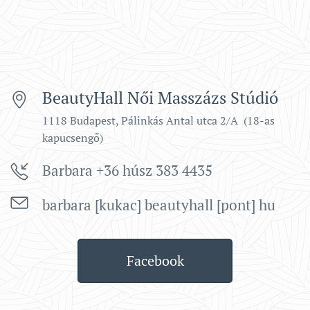
BeautyHall Női Masszázs Stúdió
1118 Budapest, Pálinkás Antal utca 2/A (18-as
kapucsengő)
Barbara +36 húsz 383 4435
barbara [kukac] beautyhall [pont] hu
Facebook