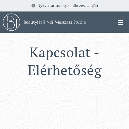
Nyitva tartás:
bejelentkezés
alapján
BeautyHall Női Masszázs Stúdió
Kapcsolat -
Elérhetőség